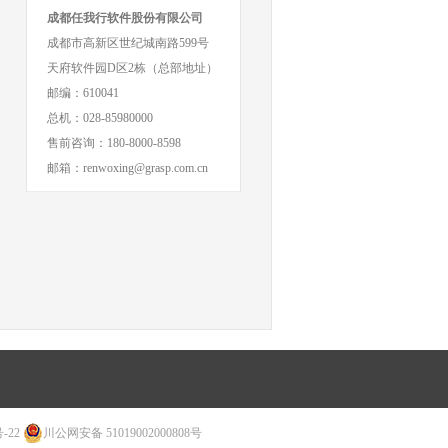
成都任我行软件股份有限公司
成都市高新区世纪城南路599号
天府软件园D区2栋（总部地址）
邮编：610041
总机：028-85980000
售前咨询：180-8000-8598
邮箱：renwoxing@grasp.com.cn
-22
川公网安备 51019002000808号